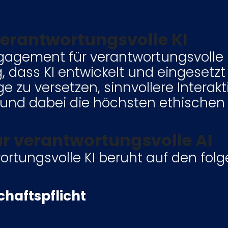
erantwortungsvolle KI
gagement für verantwortungsvolle K
, dass KI entwickelt und eingesetzt
zu versetzen, sinnvollere Interak
und dabei die höchsten ethischen 
ür verantwortungsvolle AI
rtungsvolle KI beruht auf den fol
haftspflicht
rente Einblicke in die von uns entw