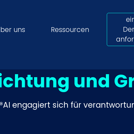
ei
De
ber uns
Ressourcen
anfo
lichtung und G
I engagiert sich für verantwortun