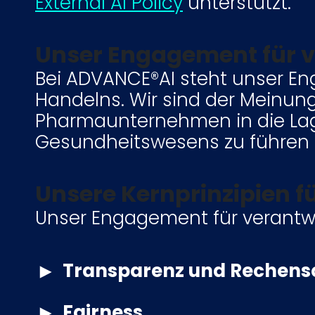
External AI Policy
unterstützt.
Unser Engagement für v
Bei ADVANCE®AI steht unser En
Handelns. Wir sind der Meinung
Pharmaunternehmen in die Lage 
Gesundheitswesens zu führen 
Unsere Kernprinzipien f
Unser Engagement für verantwo
Transparenz und Rechensc
Wir verpflichten uns, transpa
Fairness