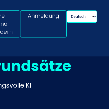
ne
Anmeldung
mo
rdern
rundsätze
gsvolle KI