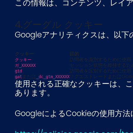
この情報は、コンテンツ、レイ
4.グーグル クッキー
Googleアナリティクスは、
クッキー
目的
訪問者を識別するために使用
クッキー
セッション状態を維持するためにGo
ガ_XXXXXX
訪問者を区別するために使用
gid
または
リクエストレートまたはGoo
gat
_dc_gtm_XXXXXX
使用される正確なクッキーは、こ
あります。
GoogleによるCookieの使