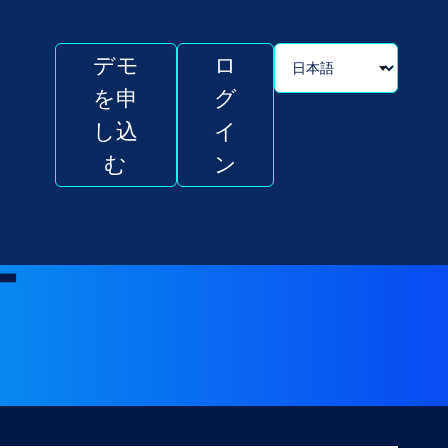
デモ
ロ
を申
グ
し込
イ
む
ン
ー