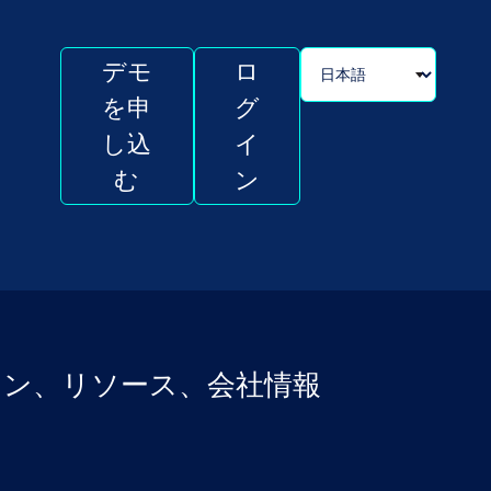
デモ
ロ
を申
グ
し込
イ
む
ン
ション、リソース、会社情報