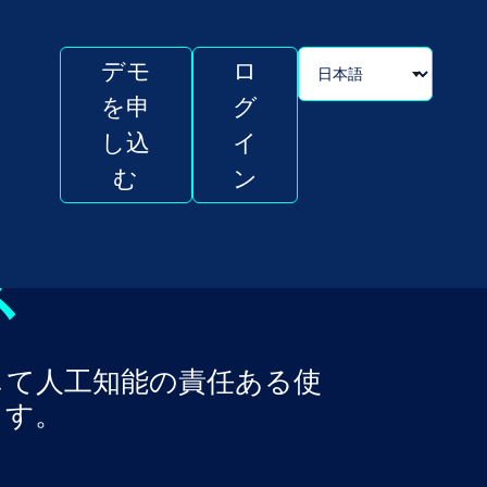
デモ
ロ
を申
グ
し込
イ
む
ン
ス
そして人工知能の責任ある使
ます。