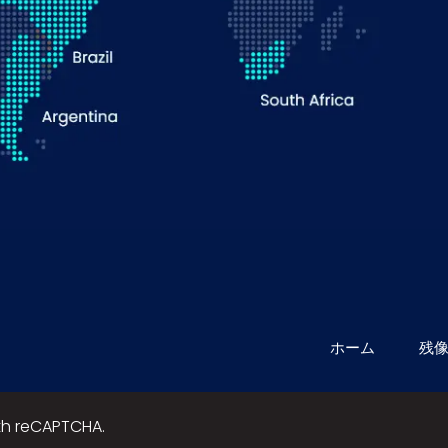
ホーム
残
ith reCAPTCHA.