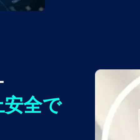
ー
上安全で