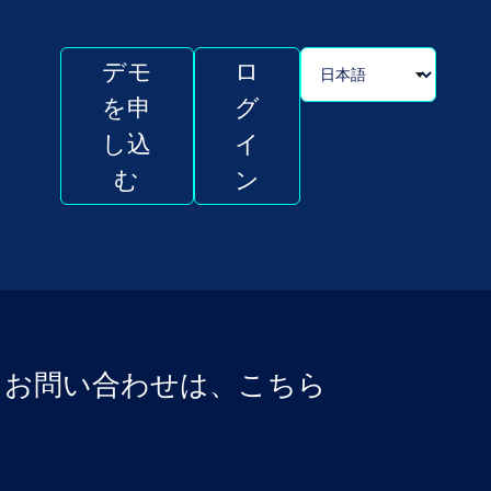
デモ
ロ
を申
グ
し込
イ
む
ン
するお問い合わせは、こちら