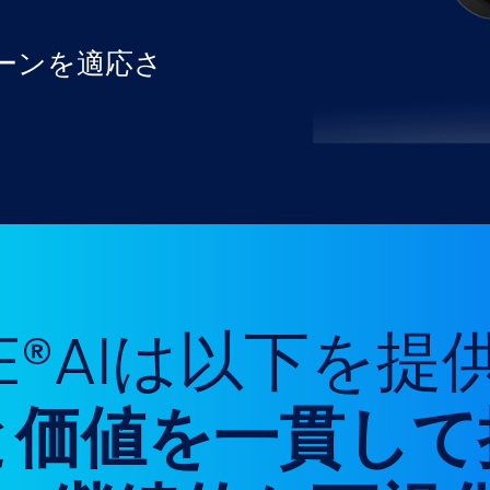
ーンを適応さ
CE®AIは以下を
と価値を一貫して