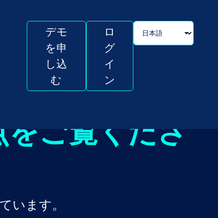
デモ
ロ
を申
グ
し込
イ
む
ン
点をご覧くださ
れています。